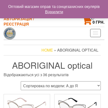
@gmail.com
+38 093 121 72 02
Оптовий магазин оправ та сонцезахисних окулярів
+38 063 853 58 33
Відхилити
0
АВТОРИЗАЦІЯ /
0 ГРН.
РЕЄСТРАЦІЯ
Toggle
navigat
HOME
» ABORIGINAL OPTICAL
ABORIGINAL optical
Відображаються усі з 36 результатів