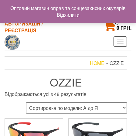
@gmail.com
+38 093 121 72 02
Оптовий магазин оправ та сонцезахисних окулярів
+38 063 853 58 33
Відхилити
0
АВТОРИЗАЦІЯ /
0 ГРН.
РЕЄСТРАЦІЯ
Toggle
navigat
HOME
» OZZIE
OZZIE
Відображаються усі з 48 результатів