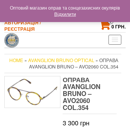
@gmail.com
+38 093 121 72 02
Оптовий магазин оправ та сонцезахисних окулярів
+38 063 853 58 33
Відхилити
0
АВТОРИЗАЦІЯ /
0 ГРН.
РЕЄСТРАЦІЯ
Toggle
navigat
HOME
»
AVANGLION BRUNO OPTICAL
» ОПРАВА
AVANGLION BRUNO – AVO2060 COL.354
ОПРАВА
AVANGLION
BRUNO –
AVO2060
COL.354
3 300
грн