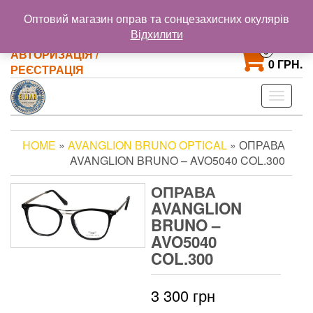
@gmail.com
+38 093 121 72 02
Оптовий магазин оправ та сонцезахисних окулярів
+38 063 853 58 33
Відхилити
0
АВТОРИЗАЦІЯ /
0 ГРН.
РЕЄСТРАЦІЯ
Toggle
navigat
HOME
»
AVANGLION BRUNO OPTICAL
» ОПРАВА
AVANGLION BRUNO – AVO5040 COL.300
ОПРАВА
AVANGLION
BRUNO –
AVO5040
COL.300
3 300
грн