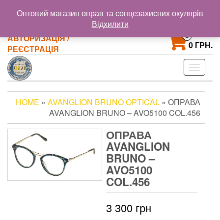
@gmail.com
+38 093 121 72 02
Оптовий магазин оправ та сонцезахисних окулярів
+38 063 853 58 33
Відхилити
0
АВТОРИЗАЦІЯ /
0 ГРН.
РЕЄСТРАЦІЯ
Toggle
navigat
HOME
»
AVANGLION BRUNO OPTICAL
» ОПРАВА
AVANGLION BRUNO – AVO5100 COL.456
ОПРАВА
AVANGLION
BRUNO –
AVO5100
COL.456
3 300
грн