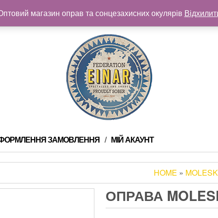
Оптовий магазин оправ та сонцезахисних окулярів
Відхилит
ФОРМЛЕННЯ ЗАМОВЛЕННЯ
МІЙ АКАУНТ
HOME
»
MOLESK
ОПРАВА MOLESK