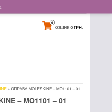
+38 093 121 72 02
и
+38 063 853 58 33
0
КОШИК
0 ГРН.
INE
» ОПРАВА MOLESKINE – MO1101 – 01
INE – MO1101 – 01