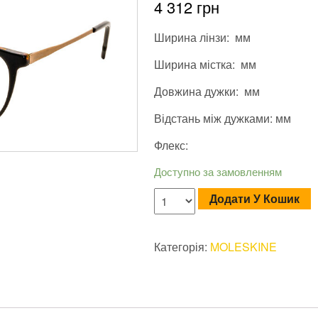
4 312
грн
Ширина лінзи: мм
Ширина містка: мм
Довжина дужки: мм
Відстань між дужками: мм
Флекс:
Доступно за замовленням
Додати У Кошик
Категорія:
MOLESKINE