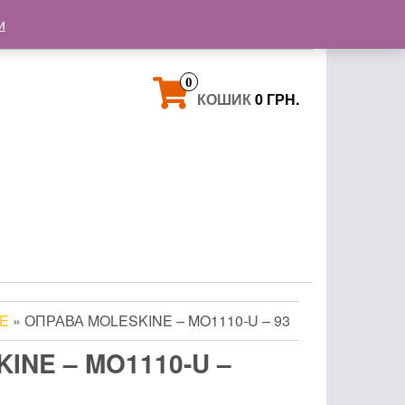
+38 093 121 72 02
и
+38 063 853 58 33
0
КОШИК
0 ГРН.
E
» ОПРАВА MOLESKINE – MO1110-U – 93
INE – MO1110-U –