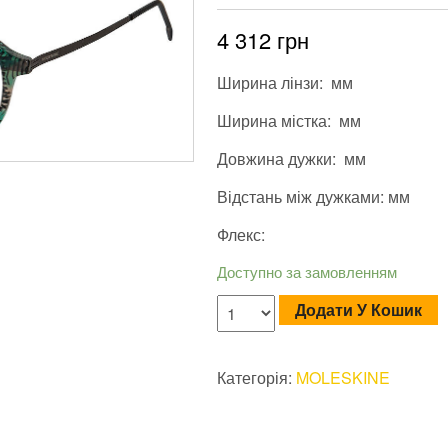
4 312
грн
Ширина лінзи: мм
Ширина містка: мм
Довжина дужки: мм
Відстань між дужками: мм
Флекс:
Доступно за замовленням
Додати У Кошик
Категорія:
MOLESKINE