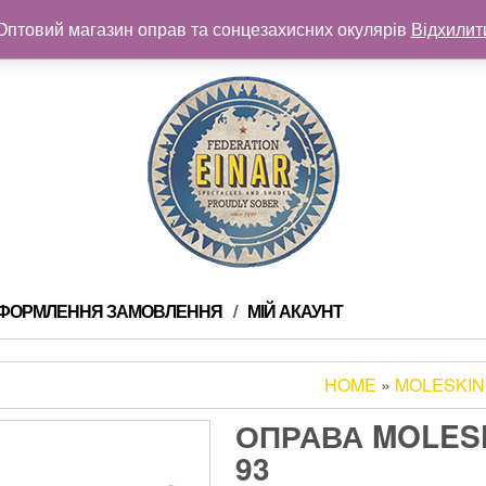
Оптовий магазин оправ та сонцезахисних окулярів
Відхилит
ФОРМЛЕННЯ ЗАМОВЛЕННЯ
МІЙ АКАУНТ
HOME
»
MOLESKIN
ОПРАВА MOLESK
93