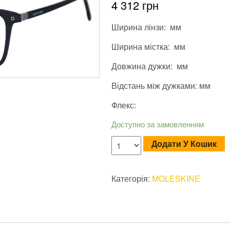
4 312
грн
Ширина лінзи: мм
Ширина містка: мм
Довжина дужки: мм
Відстань між дужками: мм
Флекс:
Доступно за замовленням
Додати У Кошик
Категорія:
MOLESKINE