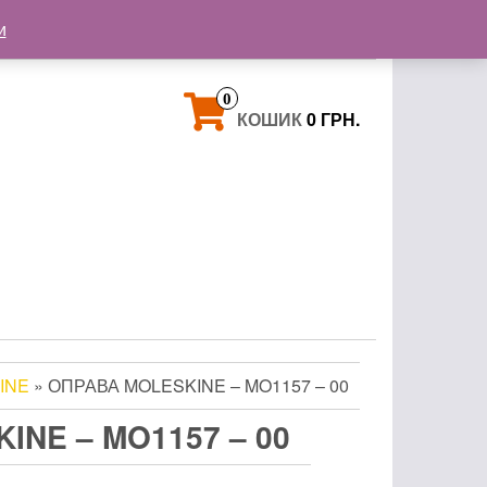
+38 093 121 72 02
и
+38 063 853 58 33
0
КОШИК
0 ГРН.
INE
» ОПРАВА MOLESKINE – MO1157 – 00
INE – MO1157 – 00