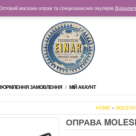
Оптовий магазин оправ та сонцезахисних окулярів
Відхилит
ФОРМЛЕННЯ ЗАМОВЛЕННЯ
МІЙ АКАУНТ
HOME
»
MOLESK
ОПРАВА MOLESK