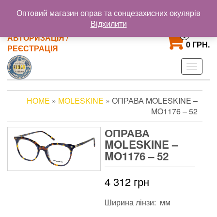
@gmail.com
+38 093 121 72 02
Оптовий магазин оправ та сонцезахисних окулярів
+38 063 853 58 33
Відхилити
0
АВТОРИЗАЦІЯ /
0 ГРН.
РЕЄСТРАЦІЯ
Toggle
navigat
HOME
»
MOLESKINE
» ОПРАВА MOLESKINE –
MO1176 – 52
ОПРАВА
MOLESKINE –
MO1176 – 52
4 312
грн
Ширина лінзи: мм