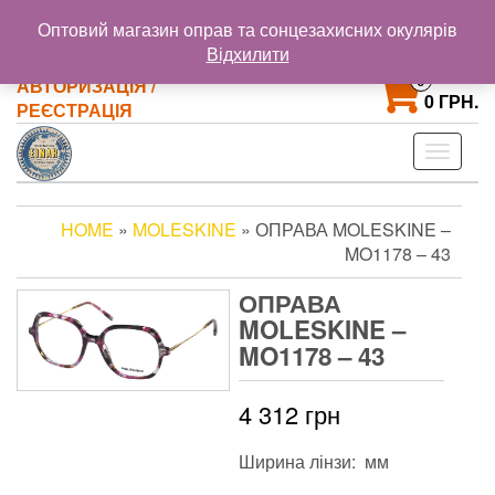
@gmail.com
+38 093 121 72 02
Оптовий магазин оправ та сонцезахисних окулярів
+38 063 853 58 33
Відхилити
0
АВТОРИЗАЦІЯ /
0 ГРН.
РЕЄСТРАЦІЯ
Toggle
navigat
HOME
»
MOLESKINE
» ОПРАВА MOLESKINE –
MO1178 – 43
ОПРАВА
MOLESKINE –
MO1178 – 43
4 312
грн
Ширина лінзи: мм