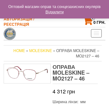
@gmail.com
+38 093 121 72 02
Оптовий магазин оправ та сонцезахисних окулярів
+38 063 853 58 33
Відхилити
0
АВТОРИЗАЦІЯ /
0 ГРН.
РЕЄСТРАЦІЯ
Toggle
navigat
HOME
»
MOLESKINE
» ОПРАВА MOLESKINE –
MO2127 – 46
ОПРАВА
MOLESKINE –
MO2127 – 46
4 312
грн
Ширина лінзи: мм