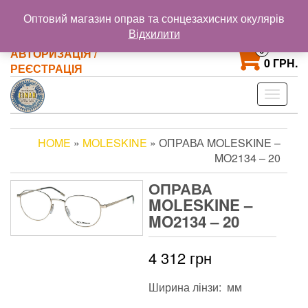
@gmail.com
+38 093 121 72 02
Оптовий магазин оправ та сонцезахисних окулярів
+38 063 853 58 33
Відхилити
0
АВТОРИЗАЦІЯ /
0 ГРН.
РЕЄСТРАЦІЯ
Toggle
navigat
HOME
»
MOLESKINE
» ОПРАВА MOLESKINE –
MO2134 – 20
ОПРАВА
MOLESKINE –
MO2134 – 20
4 312
грн
Ширина лінзи: мм