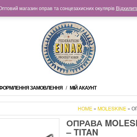
Оптовий магазин оправ та сонцезахисних окулярів
Відхилит
ФОРМЛЕННЯ ЗАМОВЛЕННЯ
МІЙ АКАУНТ
HOME
»
MOLESKINE
» О
ОПРАВА MOLESK
– TITAN