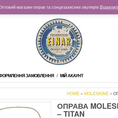
Оптовий магазин оправ та сонцезахисних окулярів
Відхилит
ФОРМЛЕННЯ ЗАМОВЛЕННЯ
МІЙ АКАУНТ
HOME
»
MOLESKINE
» О
ОПРАВА MOLESK
– TITAN